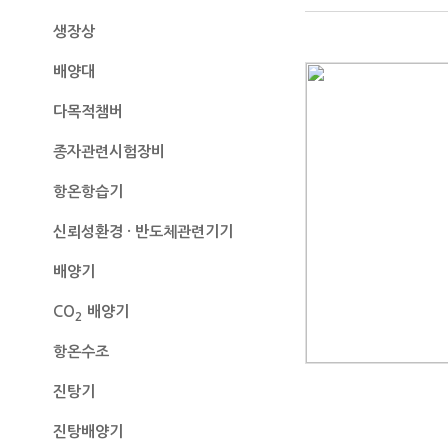
생장상
배양대
다목적챔버
종자관련시험장비
항온항습기
신뢰성환경 · 반도체관련기기
배양기
CO
배양기
2
항온수조
진탕기
진탕배양기