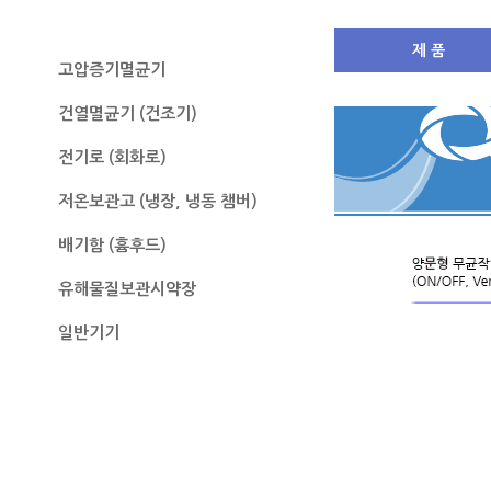
무균작업대
제 품
고압증기멸균기
건열멸균기 (건조기)
전기로 (회화로)
저온보관고 (냉장, 냉동 챔버)
배기함 (흄후드)
유해물질보관시약장
일반기기