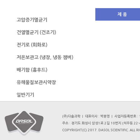
무균작업대
제 품
고압증기멸균기
건열멸균기 (건조기)
전기로 (회화로)
저온보관고 (냉장, 냉동 챔버)
배기함 (흄후드)
유해물질보관시약장
일반기기
(주)다솔과학 | 대표이사 : 박봉영 | 사업자등록번호 : 1
주소 : 경기도 화성시 삼성1로 2길 10번지 (석우동 22-4) 
COPYRIGHT(C) 2017. DASOL SCIENTIFIC. ALL 