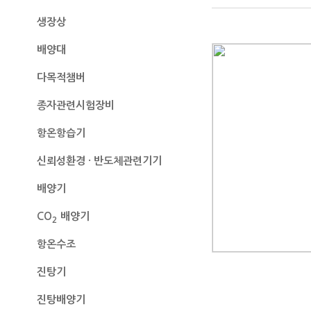
생장상
배양대
다목적챔버
종자관련시험장비
항온항습기
신뢰성환경 · 반도체관련기기
배양기
CO
배양기
2
항온수조
진탕기
진탕배양기